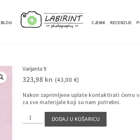
BLOG
CJENIK
RECENZIJE
P
Varijanta 9
323,98
kn
(43,00 €)
Nakon zaprimljene uplate kontaktirati ćemo v
za sve materijale koji su nam potrebni.
VARIJANTA
DODAJ U KOŠARICU
9
KOLIČINA