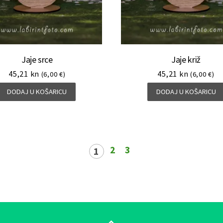
Jaje srce
Jaje križ
45,21
kn
45,21
kn
(6,00 €)
(6,00 €)
DODAJ U KOŠARICU
DODAJ U KOŠARICU
2
3
1