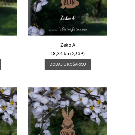
Zeko A
18,84
kn
(2,50 €)
DODAJ U KOŠARICU