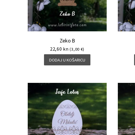
Zeko B
22,60
kn
(3,00 €)
DODAJ U KOŠARICU