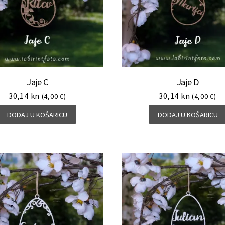
Jaje C
Jaje D
30,14
kn
30,14
kn
(4,00 €)
(4,00 €)
DODAJ U KOŠARICU
DODAJ U KOŠARICU