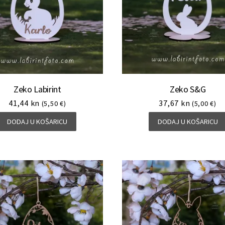
Zeko Labirint
Zeko S&G
41,44
kn
37,67
kn
(5,50 €)
(5,00 €)
DODAJ U KOŠARICU
DODAJ U KOŠARICU