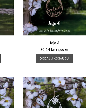
Jaje A
30,14
kn
(4,00 €)
DODAJ U KOŠARICU