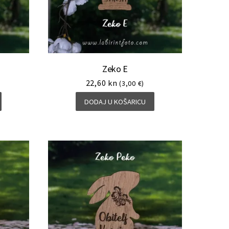
Zeko E
22,60
kn
(3,00 €)
DODAJ U KOŠARICU