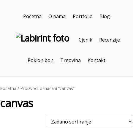
Početna
O nama
Portfolio
Blog
Cjenik
Recenzije
Poklon bon
Trgovina
Kontakt
Početna
/ Proizvodi označeni “canvas”
canvas