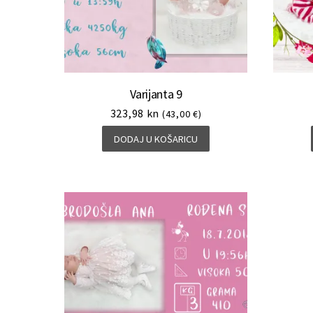
Varijanta 9
323,98
kn
(43,00 €)
DODAJ U KOŠARICU