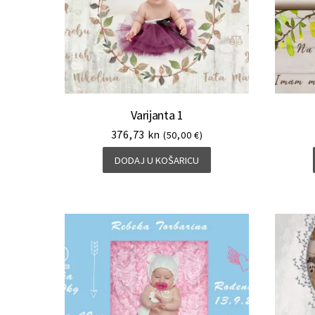
Varijanta 1
376,73
kn
(50,00 €)
DODAJ U KOŠARICU