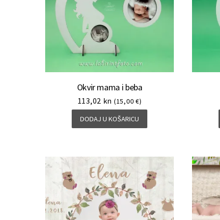
Okvir mama i beba
113,02
kn
(15,00 €)
DODAJ U KOŠARICU