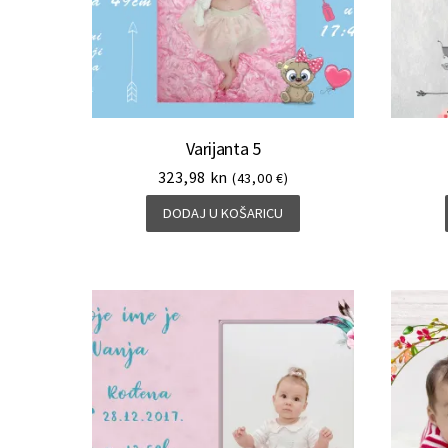
Varijanta 5
323,98
kn
(43,00 €)
DODAJ U KOŠARICU