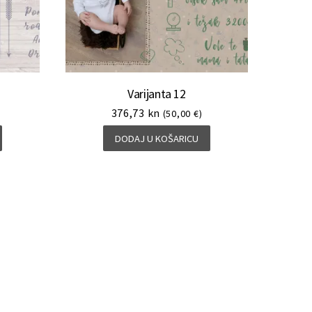
Varijanta 12
376,73
kn
(50,00 €)
DODAJ U KOŠARICU