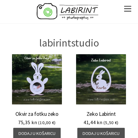
labirintstudio
Okvir za fotku zeko
Zeko Labirint
75,35
kn
41,44
kn
(10,00 €)
(5,50 €)
DODAJ U KOŠARICU
DODAJ U KOŠARICU