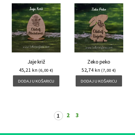
Jaje križ
Zeko peko
45,21
kn
52,74
kn
(6,00 €)
(7,00 €)
DODAJ U KOŠARICU
DODAJ U KOŠARICU
2
3
1