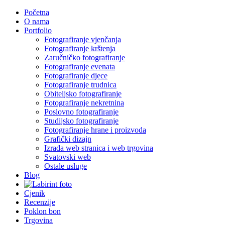
Početna
O nama
Portfolio
Fotografiranje vjenčanja
Fotografiranje krštenja
Zaručničko fotografiranje
Fotografiranje evenata
Fotografiranje djece
Fotografiranje trudnica
Obiteljsko fotografiranje
Fotografiranje nekretnina
Poslovno fotografiranje
Studijsko fotografiranje
Fotografiranje hrane i proizvoda
Grafički dizajn
Izrada web stranica i web trgovina
Svatovski web
Ostale usluge
Blog
Cjenik
Recenzije
Poklon bon
Trgovina