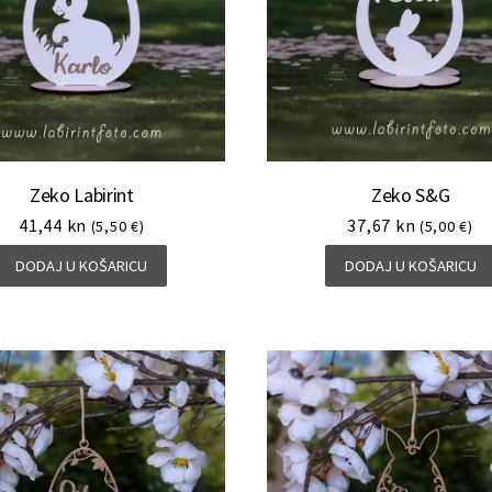
Zeko Labirint
Zeko S&G
41,44
kn
37,67
kn
(5,50 €)
(5,00 €)
DODAJ U KOŠARICU
DODAJ U KOŠARICU