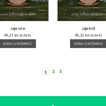
Jaje srce
Jaje križ
45,21
kn
45,21
kn
(6,00 €)
(6,00 €)
DODAJ U KOŠARICU
DODAJ U KOŠARICU
2
3
1