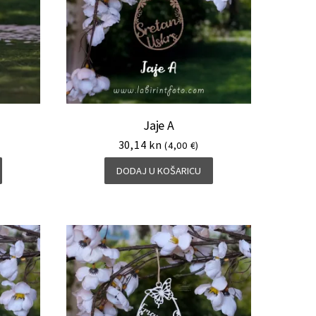
Jaje A
30,14
kn
(4,00 €)
DODAJ U KOŠARICU