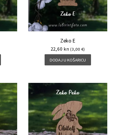
Zeko E
22,60
kn
(3,00 €)
DODAJ U KOŠARICU