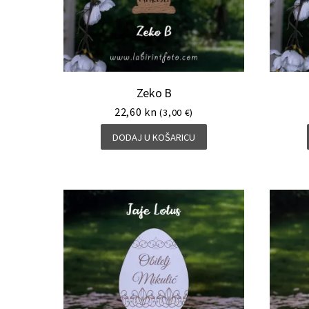
Zeko B
22,60
kn
(3,00 €)
DODAJ U KOŠARICU