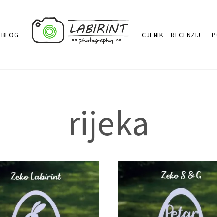
BLOG
CJENIK
RECENZIJE
P
rijeka