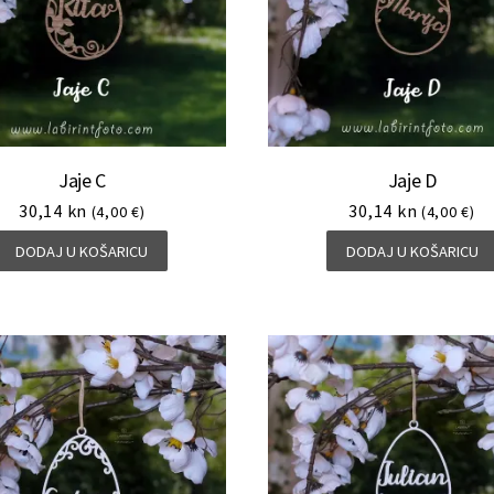
Jaje C
Jaje D
30,14
kn
30,14
kn
(4,00 €)
(4,00 €)
DODAJ U KOŠARICU
DODAJ U KOŠARICU