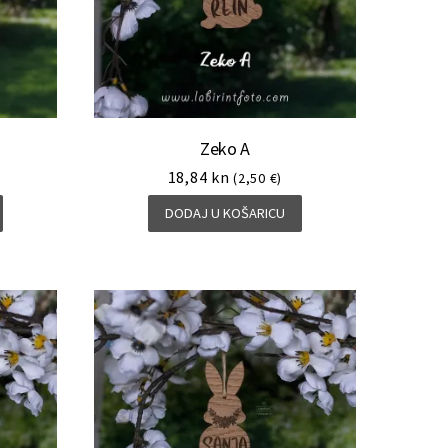
Zeko A
18,84
kn
(2,50 €)
DODAJ U KOŠARICU