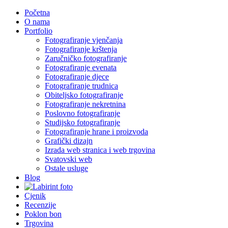
Početna
O nama
Portfolio
Fotografiranje vjenčanja
Fotografiranje krštenja
Zaručničko fotografiranje
Fotografiranje evenata
Fotografiranje djece
Fotografiranje trudnica
Obiteljsko fotografiranje
Fotografiranje nekretnina
Poslovno fotografiranje
Studijsko fotografiranje
Fotografiranje hrane i proizvoda
Grafički dizajn
Izrada web stranica i web trgovina
Svatovski web
Ostale usluge
Blog
Cjenik
Recenzije
Poklon bon
Trgovina