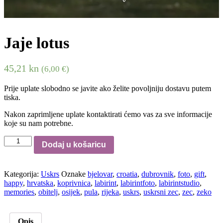
Jaje lotus
45,21
kn
(6,00 €)
Prije uplate slobodno se javite ako želite povoljniju dostavu putem
tiska.
Nakon zaprimljene uplate kontaktirati ćemo vas za sve informacije
koje su nam potrebne.
Jaje
Dodaj u košaricu
lotus
količina
Kategorija:
Uskrs
Oznake
bjelovar
,
croatia
,
dubrovnik
,
foto
,
gift
,
happy
,
hrvatska
,
koprivnica
,
labirint
,
labirintfoto
,
labirintstudio
,
memories
,
obitelj
,
osijek
,
pula
,
rijeka
,
uskrs
,
uskrsni zec
,
zec
,
zeko
Opis