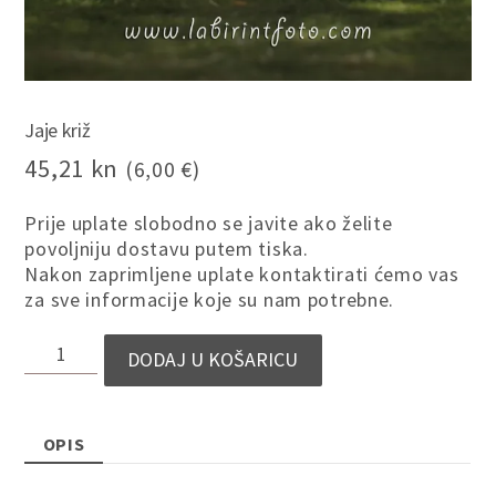
Jaje križ
45,21
kn
(6,00 €)
Prije uplate slobodno se javite ako želite
povoljniju dostavu putem tiska.
Nakon zaprimljene uplate kontaktirati ćemo vas
za sve informacije koje su nam potrebne.
JAJE
DODAJ U KOŠARICU
KRIŽ
KOLIČINA
OPIS