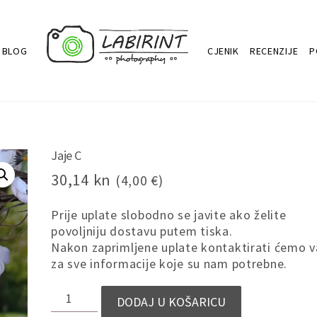
BLOG
CJENIK
RECENZIJE
P
Jaje C
30,14
kn
(4,00 €)
Prije uplate slobodno se javite ako želite
povoljniju dostavu putem tiska.
Nakon zaprimljene uplate kontaktirati ćemo v
za sve informacije koje su nam potrebne.
JAJE
DODAJ U KOŠARICU
C