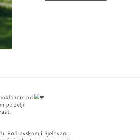
KOLIČINA
 s poklonom od
m po želji.
rast.
u Podravskom i Bjelovaru.