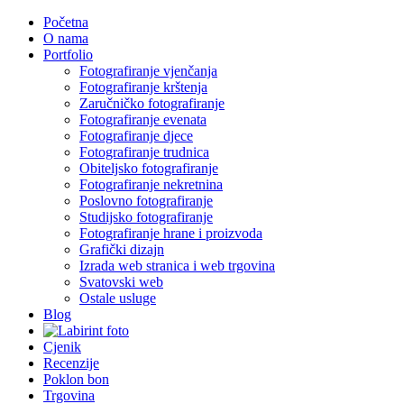
Početna
O nama
Portfolio
Fotografiranje vjenčanja
Fotografiranje krštenja
Zaručničko fotografiranje
Fotografiranje evenata
Fotografiranje djece
Fotografiranje trudnica
Obiteljsko fotografiranje
Fotografiranje nekretnina
Poslovno fotografiranje
Studijsko fotografiranje
Fotografiranje hrane i proizvoda
Grafički dizajn
Izrada web stranica i web trgovina
Svatovski web
Ostale usluge
Blog
Cjenik
Recenzije
Poklon bon
Trgovina