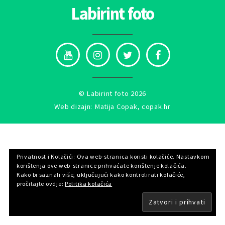
Labirint foto
©
Labirint foto
2026
Web dizajn: Matija Copak,
copak.hr
Privatnost i Kolačići: Ova web-stranica koristi kolačiće. Nastavkom
korištenja ove web-stranice prihvaćate korištenje kolačića.
Kako bi saznali više, uključujući kako kontrolirati kolačiće,
pročitajte ovdje:
Politika kolačića