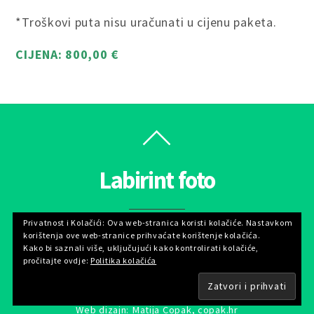
*Troškovi puta nisu uračunati u cijenu paketa.
CIJENA: 800,00 €
Labirint foto
Privatnost i Kolačići: Ova web-stranica koristi kolačiće. Nastavkom
korištenja ove web-stranice prihvaćate korištenje kolačića.
Kako bi saznali više, uključujući kako kontrolirati kolačiće,
pročitajte ovdje:
Politika kolačića
©
Labirint foto
2026
Web dizajn: Matija Copak,
copak.hr