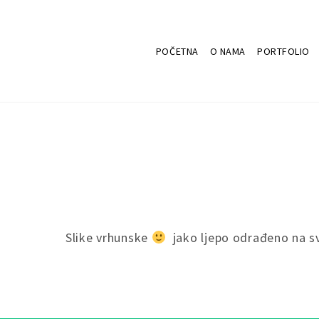
POČETNA
O NAMA
PORTFOLIO
Slike vrhunske
jako ljepo odrađeno na sv