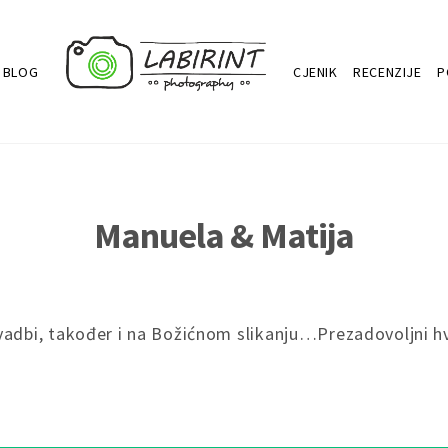
BLOG
CJENIK
RECENZIJE
P
Manuela & Matija
adbi, također i na Božićnom slikanju…Prezadovoljni h