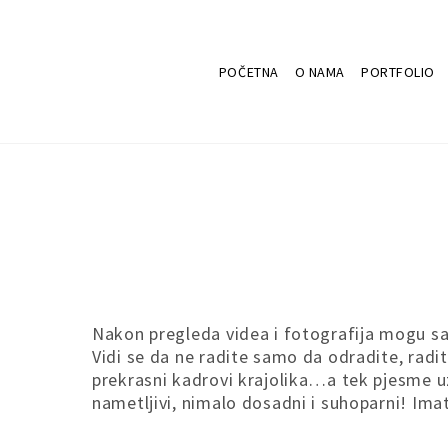
POČETNA
O NAMA
PORTFOLIO
Nakon pregleda videa i fotografija mogu sam
Vidi se da ne radite samo da odradite, rad
prekrasni kadrovi krajolika…a tek pjesme uz
nametljivi, nimalo dosadni i suhoparni! Imate