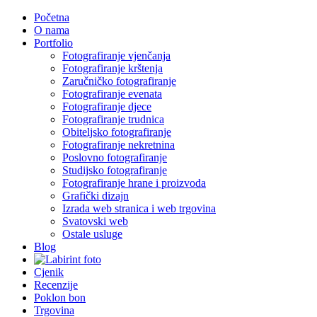
Početna
O nama
Portfolio
Fotografiranje vjenčanja
Fotografiranje krštenja
Zaručničko fotografiranje
Fotografiranje evenata
Fotografiranje djece
Fotografiranje trudnica
Obiteljsko fotografiranje
Fotografiranje nekretnina
Poslovno fotografiranje
Studijsko fotografiranje
Fotografiranje hrane i proizvoda
Grafički dizajn
Izrada web stranica i web trgovina
Svatovski web
Ostale usluge
Blog
Cjenik
Recenzije
Poklon bon
Trgovina