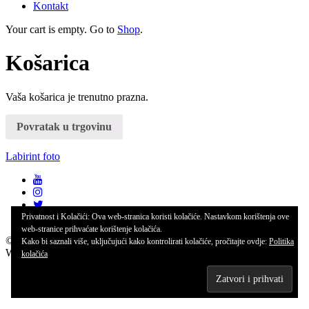
Kontakt
Your cart is empty. Go to
Shop
.
Košarica
Vaša košarica je trenutno prazna.
Povratak u trgovinu
Labirint foto
Privatnost i Kolačići: Ova web-stranica koristi kolačiće. Nastavkom korištenja ove
web-stranice prihvaćate korištenje kolačića.
©
Labirint foto
2026
Kako bi saznali više, uključujući kako kontrolirati kolačiće, pročitajte ovdje:
Politika
Web dizajn: Matija Copak,
copak.hr
kolačića