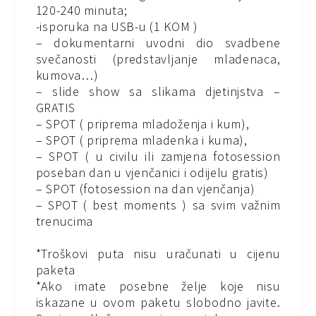
120-240 minuta;
-isporuka na USB-u (1 KOM )
– dokumentarni uvodni dio svadbene
svečanosti (predstavljanje mladenaca,
kumova…)
– slide show sa slikama djetinjstva –
GRATIS
– SPOT ( priprema mladoženja i kum),
– SPOT ( priprema mladenka i kuma),
– SPOT ( u civilu ili zamjena fotosession
poseban dan u vjenčanici i odijelu gratis)
– SPOT (fotosession na dan vjenčanja)
– SPOT ( best moments ) sa svim važnim
trenucima
*Troškovi puta nisu uračunati u cijenu
paketa
*Ako imate posebne želje koje nisu
iskazane u ovom paketu slobodno javite.