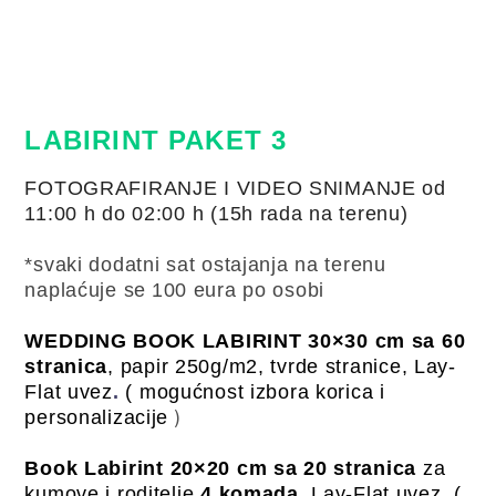
LABIRINT PAKET 3
FOTOGRAFIRANJE I VIDEO SNIMANJE od
11:00 h do 02:00 h (15h rada na terenu)
*svaki dodatni sat ostajanja na terenu
naplaćuje se
100 eura po osobi
WEDDING BOOK LABIRINT 30×30 cm sa 60
stranica
,
papir 250g/m2, tvrde stranice, Lay-
Flat uvez
.
( mogućnost izbora korica
i
)
personalizacije
Book
Labirint
20×20 cm sa 20 stranica
za
kumove i roditelje
4 komada,
Lay-Flat uvez
.
(