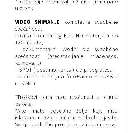
*Fotografije za zahvalnice nisu uračunate
u cijenu
VIDEO SNIMANJE
kompletne svadbene
svečanosti.
Dužina montiranog Full HD materijala do
120 minuta;
– dokumentarni uvodni dio svadbene
svečanosti (predstavljanje mladenaca,
kumova…)
– SPOT ( best moments ) do prvog plesa
-isporuka materijala foto+video na USB-u
(1 KOM )
*Troškovi puta nisu uračunati u cijenu
paketa
*Ako imate posebne želje koje nisu
iskazane u ovom paketu slobodno javite.
Sve je podložno promjenama i dopunama..