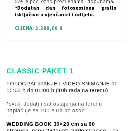
Sve je podložno promjenama i dopunama..
*Dodatan dan fotosessiona gratis
isključivo u vjenčanici i odijelu.
CIJENA: 3.200,00 €
CLASSIC PAKET 1
FOTOGRAFIRANJE I VIDEO SNIMANJE od
15:00 h do 01:00 h (10h rada na terenu)
*svaki dodatni sat ostajanja na terenu
naplaćuje se 100 eura po osobi
WEDDING BOOK 30×20 cm sa 60
stranica
,
papir 250g/m2, tvrde stranice, Lay-