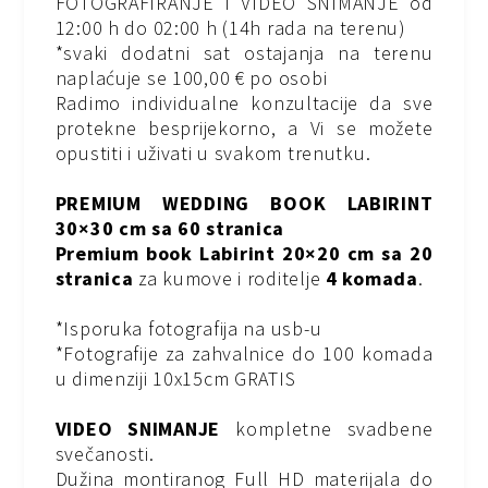
FOTOGRAFIRANJE I VIDEO SNIMANJE od
12:00 h do 02:00 h (14h rada na terenu)
*svaki dodatni sat ostajanja na terenu
naplaćuje se 100,00 € po osobi
Radimo individualne konzultacije da sve
protekne besprijekorno, a Vi se možete
opustiti i uživati u svakom trenutku.
PREMIUM WEDDING BOOK LABIRINT
30×30 cm sa 60 stranica
Premium book Labirint 20×20 cm sa 20
stranica
za kumove i roditelje
4 komada
.
*Isporuka fotografija na usb-u
*Fotografije za zahvalnice do 100 komada
u dimenziji 10x15cm GRATIS
VIDEO SNIMANJE
kompletne svadbene
svečanosti.
Dužina montiranog Full HD materijala do