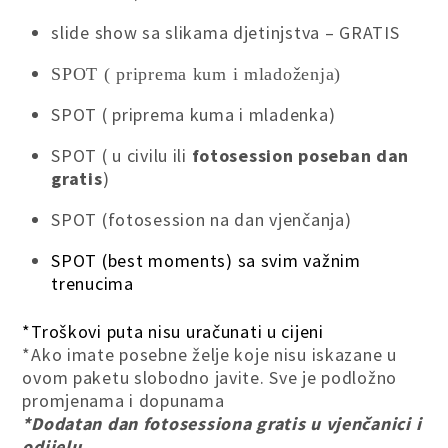
slide show sa slikama djetinjstva – GRATIS
SPO
T ( priprema kum i mladoženja)
SPOT ( priprema kuma i mladenka)
SPOT ( u civilu ili
fotosession poseban dan
gratis
)
SPOT (fotosession na dan vjenčanja)
SPOT (best moments) sa svim važnim
trenucima
*Troškovi puta nisu uračunati u cijeni
*Ako imate posebne želje koje nisu iskazane u
ovom paketu slobodno javite. Sve je podložno
promjenama i dopunama
*Dodatan dan fotosessiona gratis u vjenčanici i
odijelu.