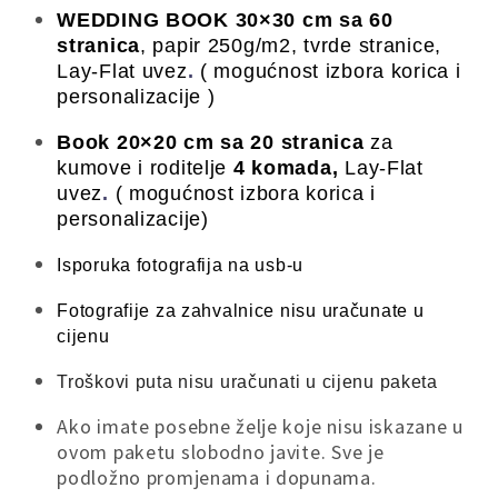
WEDDING BOOK 30×30 cm sa 60
stranica
,
papir 250g/m2, tvrde stranice,
Lay-Flat uvez
.
( mogućnost izbora korica
i
personalizacije
)
Book
20×20 cm sa 20 stranica
za
kumove i roditelje
4 komada,
Lay-Flat
uvez
.
( mogućnost izbora korica i
personalizacije)
Isporuka fotografija na usb-u
Fotografije za zahvalnice nisu uračunate u
cijenu
Troškovi puta nisu uračunati u cijenu paketa
Ako imate posebne želje koje nisu iskazane u
ovom paketu slobodno javite. Sve je
podložno promjenama i dopunama.